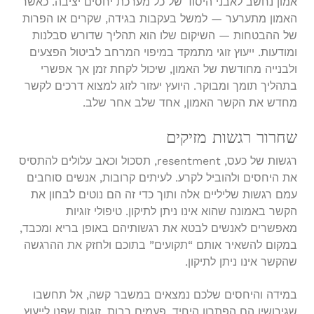
אמון נחשב לאבני היסוד של כל מערכת יחסים יציבה. כאשר
האמון מתערער — למשל בעקבות בגידה, שקרים או הפרות
של ההבטחות — השיקום שלו הוא תהליך שדורש סבלנות
ומודעות. ייעוץ זוגי מתמקד במיפוי המרחב לביטול הפצעים
ולבנייה מחודשת של האמון, שיכול לקחת זמן אך אפשרי
בתהליך תומך ומבוקר. היועץ יעזור לזוג למצוא דרכים לקשר
מחדש את הקשר האמון, אחד שלב אחר שלב.
שחרור רגשות מזיקים
רגשות של כעס, resentment, תסכול וכאב עלולים להתסיס
את היחסים ולהוביל לקרע. לעיתים קרובות, אנשים סוחבים
עמם רגשות שליליים אלה ותוך כדי זה הם נוטים לבחון את
הקשר באמונה שהוא אינו ניתן לתיקון. טיפולי זוגיות
מאפשרים לאנשים לבטא את רגשותיהם באופן בריא ומכבד,
במקום להשאיר אותם “תקועים” בתוכם ולחזק את ההרגשה
שהקשר אינו ניתן לתיקון.
במידה והיחסים שלכם נמצאים במשבר קשה, אל תחשבו
שגירושין הם הפתרון היחיד. פעמים רבות, זוגות שפנו לייעוץ