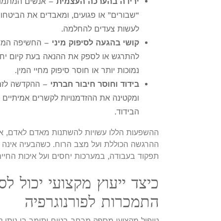
ירידה בהערכה העצמית
– אנשים המתמוד
“שבורים” או פגועים, ומאבדים את הביטחו
לעשות צעדים להחלמה.
קושי בהגעה לסיפוק מיני
– החשיפה המוגב
להתרגש או לספק את ההנאה בעת קיום יחסי 
נמוכות יותר או חוסר סיפוק מחיי המין.
בידוד וחוסר חיבור חברתי
– ההקדשה לזמן
ומקטינה את ההזדמנויות לקשרים אמיתיים 
הבידוד.
ההשפעות הללו עשויות להשתנות מאדם לאדם, אך
ההרגשה הכוללת ועל מצב הרוח. כשהבעיה אינה 
תפקוד בעבודה, במערכות יחסים ועל איכות החיים
כיצד ייעוץ מקצועי יכול ל
התמכרות לפורנוגרפיה
טיפול מקצועי מספק מרחב בטוח ותומך בו ניתן ל