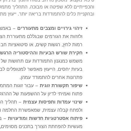
והכפייתיים ללא שפיטה או מבוכה. התהליך מתמ
ובהקניית כלים להתמודדות בריאה יותר. ייעוץ מת
זיהוי גירויים ומצבים מתעוררים
– באמצעו
ולזהות את הגורמים שבגללם מתעוררת הצורך
רמות לחץ, רגשות קשים, או סיטואציות חבר
חקירת שורש הבעיות וההיסטוריה הרגשי
משמש כמנגנון התמודדות עם תחושות של ב
בעיות יחסים. הייעוץ מאפשר למטופלים לבח
פתרונות אחרים להתמודד עמהן.
שיפור תקשורת זוגית
– עבור זוגות המתמ
פתוח ואמיתי לדיון על ההשפעות של ההרגל 
שינוי עמדות ותפיסות עצמית
– תהליך הטי
ולפתח קבלה עצמית, שמאפשרת החלמה וה
פיתוח אסטרטגיות חדשות ומודעויות
– בע
מעשיות להפחתת הצורך בתכנים מסוימים, ל