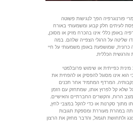
דיגיטלי של היום, הפaccessibility of חומרי פורנוגרפיה הפך לנגישות פשוטה
ופסת לעיתים חלק קבוע ומשמעותי באורח
ה באופן כללי אינו בהכרח מזיק או מסוכן,
דו שליטה על הרגלי הצפייה שלהם. במה
כרונית, שמושפעת באופן משמעותי על חיי
 והרגשית הכללית.
מינית כפייתית או שימוש פרובלמטי
הוא אינו מסוגל להפסיק או להפחית את
קבותיה. המרדף המתמיד אחר תכנים
עגל שלא קל לפרוץ אותו, שמתחזק עם הזמן
צב הרוח, והקשרים החברתיים והאישיים.
 מתוך סקרנות או כדי להקל במצבי לחץ,
יותה במהרת מעוררת ומספקת תגובות
נג ולתחושת תגמול, והדבר מחזק את הרצון