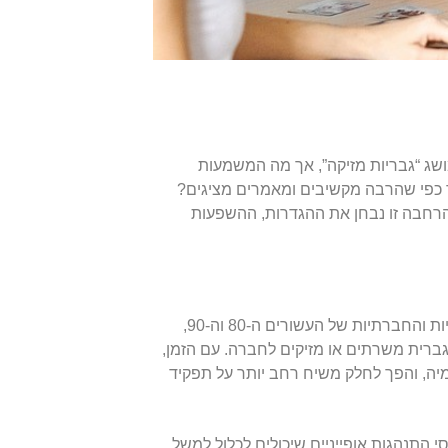
שג “גבריות מזיקה”, אך מה המשמעות
כפי שהרבה מקשיבים ומאמרים מציגים?
בהרחבה זו נבחן את ההגדרות, ההשפעות
המושג “גבריות מזיקה” צמח מהתנועות הפמיניסטיות והחברתיות של העשורים ה-80 וה-90,
גברית משרתים או מזיקים לחברה. עם הזמן,
יה, והפך לחלק משיח רחב יותר על תפקיד
התנהגות אופייניים שיכולים לכלול למשל