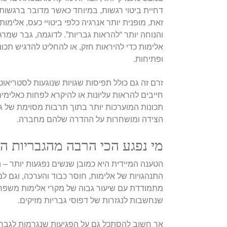
דחיית ביטוי רגשות, במיוחד כאשר מדובר ברגשות
זאת, מופנית יותר אנרגיה כלפי ביטויי כעס, אלימו
והנוחה יותר “להראות גבריות”. לדוגמה, גבר שמרגי
אלימות כדי להיראות חזק, או להחליט להדגיש תכונ
ופתיחות.
זרם זה גם כולל תפיסות שגויות שנוגעות לסטריאוט
חייבים להראות עליונות או להיקרא לפחות כאלימים
תכונות המוערכות יותר בתוך תרבות מסוימת של גב
הצידה ומושחרות על ההדרה שלהם מחברה.
מי נפגע הכי הרבה מהגבריות ה
הטענה המיידית היא כמובן שנשים נפגעות יותר – 
התנהגויות של אלימות, חוסר כבוד והערכה, וגם ל
מתמודדת עם שיעור גבוה של מקרי אלימות משפחתי
שנחשבות לנגזרות של דפוסי גבריות מזיקים.
אך חשוב להסתכל גם על הפגיעות שנגרמות לגברים