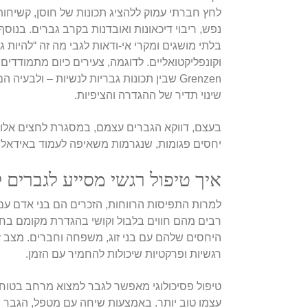
לחץ חברתי עמוק ללהציג תכונות של חוסן, קשיחות
נפש, ריבוי דיכאונות ואובדנות בקרב גברים. בנ
בלתי מושגים ומקרי אי-ודאות לגבי מה זה “להיות 
וקונפליקטואליים. לדוגמה, צעירים כיום מתמודדים
Grenzen שבין תכונות גבריות לנשיות – ולב
שינוי תדיר של ההגדרה והציפיות.
בעצם, דווקא הגברים עצמם, במסגרת לחצים אלו, 
יחסים פגומות, שנגרמות משאיפה לעמוד באידאלים
איך טיפול רגשי מסייע לגברים 
למרות התפיסות הרווחות, הזכרים הם בני אדם עם ר
רבים מהם חווים בלבול וקושי בהגדרת מקומם בח
היחסים שלהם עם בני זוג, משפחה וחברים. מצב ז
רגשיות ופרקטיות שיכולות להחמיר עם הזמן.
טיפול פסיכולוגי מאפשר לגבר למצוא מרחב בטוח ב
עצמו טוב יותר. באמצעות שיחה עם מטפל, הגבר יכ