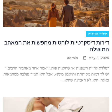
מיליון נשיקות
דירות דיסקרטיות לוהטות מחפשות את המאהב
המושלם
admin
May 3, 2025
“נולדת להיות חשפנית או שחקנית פורנו!”אמר אחד מאהביה הרבים,”
יש לך דמות מסותתת ותיאבון מיני!». אבל היא תמיד נעלבה ממחמאות
כאלה. היא לא האמינה שהיא...